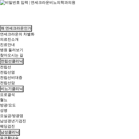
왜 연세크라운인가
연세크라운의 차별화
의료진소개
진료안내
병원 둘러보기
찾아오시는 길
전립선클리닉
전립선
전립선염
전립선비대증
전립선암
비뇨기클리닉
요로결석
혈뇨
방광/요도
성병
요실금/방광염
남성갱년기검진
웨딩검진
남성클리닉
음경확대술