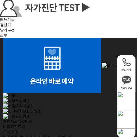
배뇨기능
갱년기
발기부전
조루
개인정보취급방침
비급여진료비
오시는 길
비밀번호 입력 | 연세크라운비뇨의학과의원