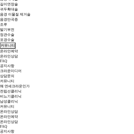
길이연장술
귀두확대술
음경 이물질 제거술
음경만곡증
조루
발기부전
정관수술
포경수술
커뮤니티
온라인예약
온라인상담
FAQ
공지사항
크라운미디어
상담문의
커뮤니티
왜 연세크라운인가
전립선클리닉
비뇨기클리닉
남성클리닉
커뮤니티
온라인상담
온라인예약
온라인상담
FAQ
공지사항