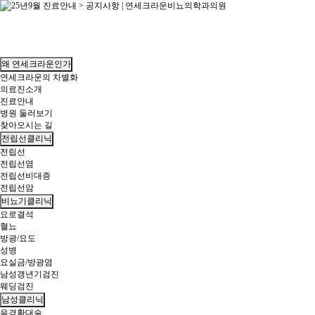
왜 연세크라운인가
연세크라운의 차별화
의료진소개
진료안내
병원 둘러보기
찾아오시는 길
전립선클리닉
전립선
전립선염
전립선비대증
전립선암
비뇨기클리닉
요로결석
혈뇨
방광/요도
성병
요실금/방광염
남성갱년기검진
웨딩검진
남성클리닉
음경확대술