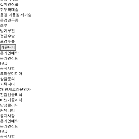
길이연장술
귀두확대술
음경 이물질 제거술
음경만곡증
조루
발기부전
정관수술
포경수술
커뮤니티
온라인예약
온라인상담
FAQ
공지사항
크라운미디어
상담문의
커뮤니티
왜 연세크라운인가
전립선클리닉
비뇨기클리닉
남성클리닉
커뮤니티
공지사항
온라인예약
온라인상담
FAQ
공지사항